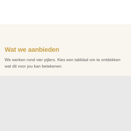
Wat we aanbieden
We werken rond vier pijlers. Kies een tabblad om te ontdekken
wat dit voor jou kan betekenen.
Individuele sessies
Groepsessies
Trajecten
Ri
Individuele sessies
Vragen om te voelen:
Wil ik dieper inzicht in mijn patronen? Voel
ik nood aan persoonlijke begeleiding? Ben ik klaar om oude pijn
los te laten?