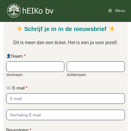
Ga
naar
Menu
inhoud
maillist
Schrijf je in in de nieuwsbrief
Dit is meer dan een ticket. Het is een ja voor jezelf.
Naam
*
Voornaam
Achternaam
Voornaam
Achternaam
E-mail
*
Bevestiging
*