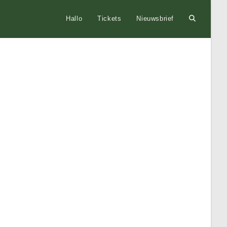
Hallo
Tickets
Nieuwsbrief
Toggle
website
zoeken