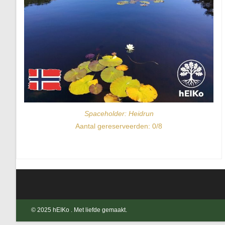
Spaceholder: Heidrun​
Aantal gereserveerden: 0/8
© 2025 hEIKo . Met liefde gemaakt.