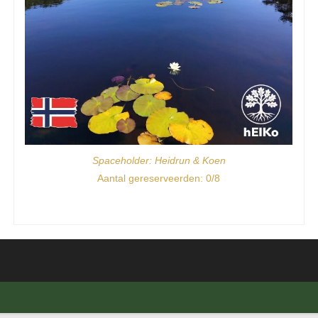
Spaceholder: Heidrun & Koen​
Aantal gereserveerden: 0/8