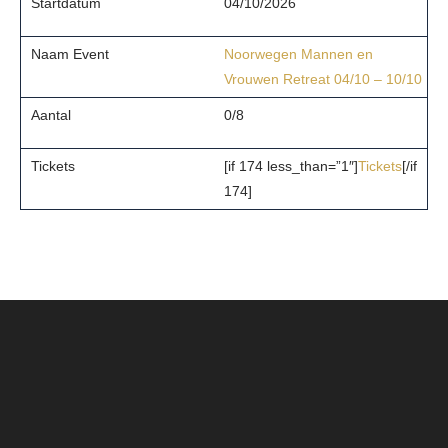
04/10/2026
Noorwegen Mannen en
Vrouwen Retreat 04/10 – 10/10
0/8
[if 174 less_than=”1″]
Tickets
[/if
174]