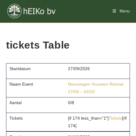
Ga
naar
Menu
inhoud
tickets Table
27/09/2026
Noorwegen Vrouwen Retreat
27/09 – 03/10
0/8
[if 174 less_than=”1″]
Tickets
[/if
174]