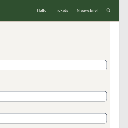
Hallo
Tickets
Nieuwsbrief
Toggle
website
zoeken