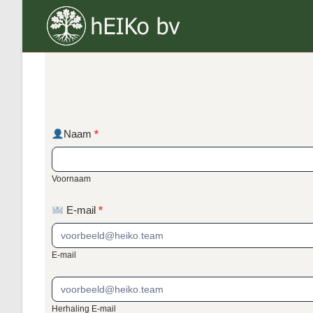
Ga
naar
inhoud
reserveren
Naam
*
Voornaam
Voornaam
E-mail
*
E-mail
Herhaling E-mail