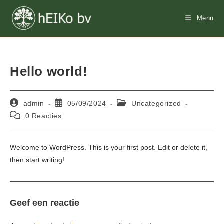
Ga
naar
Menu
inhoud
Hello world!
Bericht
Bericht
Berichtcategorie:
admin
05/09/2024
Uncategorized
auteur:
gepubliceerd
Bericht
0 Reacties
op:
reacties:
Welcome to WordPress. This is your first post. Edit or delete it,
then start writing!
Geef een reactie